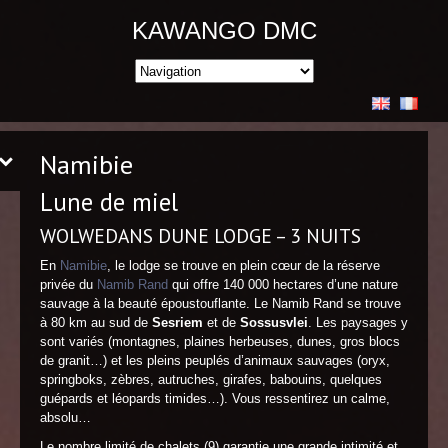
KAWANGO DMC
Namibie
Lune de miel
WOLWEDANS DUNE LODGE – 3 NUITS
En
Namibie
, le lodge se trouve en plein cœur de la réserve
privée du
Namib Rand
qui offre 140 000 hectares d’une nature
sauvage à la beauté époustouflante. Le Namib Rand se trouve
à 80 km au sud de
Sesriem
et de
Sossusvlei
. Les paysages y
sont variés (montagnes, plaines herbeuses, dunes, gros blocs
de granit…) et les pleins peuplés d’animaux sauvages (oryx,
springboks, zèbres, autruches, girafes, babouins, quelques
guépards et léopards timides…). Vous ressentirez un calme,
absolu…
Le nombre limité de chalets (9) garantie une grande intimité et