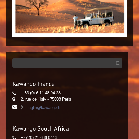
Kawango France
+ 33 (0) 6 11 48 94 28
2, rue de l’Isly - 75008 Paris
Ijaglin@kawango.fr
Kawango South Africa
+27 (0) 21 686 0443