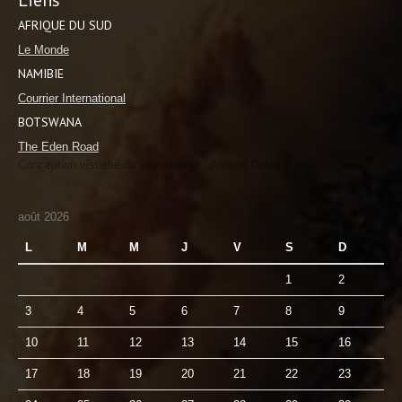
AFRIQUE DU SUD
Le Monde
NAMIBIE
Courrier International
BOTSWANA
The Eden Road
Conception visuelle du site internet : Arnaud Delon
août 2026
L
M
M
J
V
S
D
1
2
3
4
5
6
7
8
9
10
11
12
13
14
15
16
17
18
19
20
21
22
23